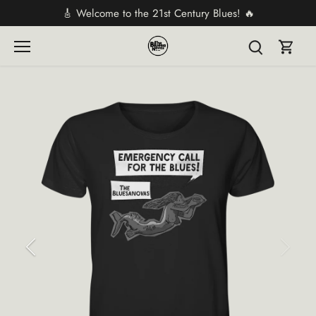
Direkt
🎸 Welcome to the 21st Century Blues! 🔥
zum
Inhalt