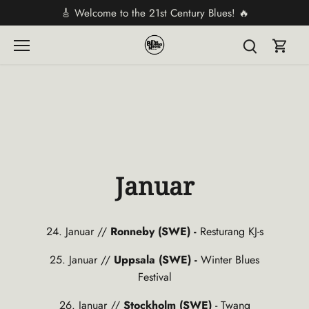
Direkt
🎸 Welcome to the 21st Century Blues! 🔥
zum
Inhalt
Januar
24. Januar //
Ronneby (SWE) -
Resturang KJ-s
25. Januar //
Uppsala (SWE) -
Winter Blues
Festival
26. Januar //
Stockholm (SWE)
- Twang