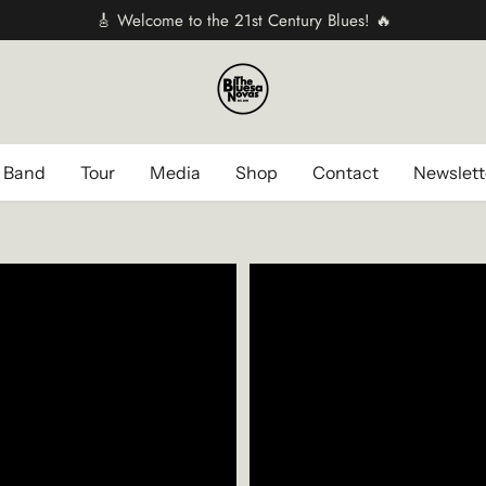
🎸 Welcome to the 21st Century Blues! 🔥
 Band
Tour
Media
Shop
Contact
Newslett