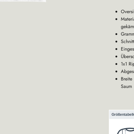
Oversi
Materi
gekäm
Gramm
Schnit
Einges
Übersc
1x1 Ri
Abgese
Breit
Saum