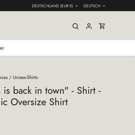
Währung
Sprache
DEUTSCHLAND (EUR €)
DEUTSCH
er
ovas
/
Unisex-Shirts
 is back in town" - Shirt -
ic Oversize Shirt