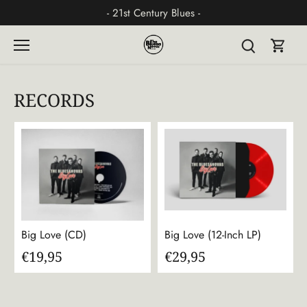
Skip
- 21st Century Blues -
to
content
RECORDS
Big Love (CD)
Big Love (12-Inch LP)
€19,95
€29,95